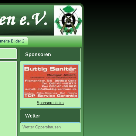
elte Bilder 2
Sponsoren
Sponsorenlinks
Wetter
Wetter Oppershausen