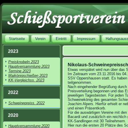
Startseite
Verein
Eintritt
Impressum
Haftungsaus
2023
Preisknobeln 2023
Nikolaus-Schweinepreissch
Hauptversammlung 2023
Etwas verspätet wird nun über das 
Termine 2023
Im Zeitraum vom 23.11.2016 bis 04
Maikönigschießen 2023
SSV Oppershausen statt. Es haben
KK-Vergleichss. 2023
teilgenommen.
Nach eingehender Begrüßung durch 
Preisverteilung begonnen und das E
2022
jeweiligen Tagesbesten. Für jeden T
Schweinekönig des gesamten Schieße
Schweinepreiss. 2022
Joachim Alpers. Hierfür erhielt er
und einen Präsentkorb.
Für die auswärtigen Vereine mit den
2020
Bacardi und zusätzlich ein reichlich
KK-Sandlingen mit 30 Teilnehmern.
Hier nun die ersten 20 Plätze des S
Hauptversammlung 2020