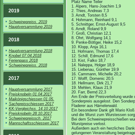
Platz Name Teiler
1. Alpers, Hans-Joachim 1,9
2019
2. Thies, Andreas 7,3
3. Arndt, Torsten 8,5
4. Hohmann, Reinhard 9,1
Schweinepreiss. 2019
5. Schnittger, Ernst-August 9,5
Hauptversammlung 2019
6. Arndt, Roland 9,9
7. Groß, Christian 12,1
8. Ohrt, Wolfgang 14,1
2018
9. Penke-Böttger, Heike 15,2
10. Klopp, Anja 16,1
Hauptversammlung 2018
11. Hofmann, Thomas 17,4
Knobel 07.04.2018
12. Schill, Edmund 17,6
Ferienpass 2018
13. Kist, Falko 18,7
14. Naleppa, Holger 18,9
Schweinepreiss. 2018
15. Liebenau, Günther 19,9
16. Cammann, Michelle 20,2
2017
17. Wolff, Domenic 20,5
18. Hellmann, Dirk 21,7
19. Mehlen, Klaus 21,9
Hauptversammlung 2017
20. Farr, Bernd 22,3
Preisknobeln 01.04.2017
Am Ende der Preisverteilung wurde u
Maikönigschiessen 01.05.
Sonderpreis ausgelost. Den Sonderp
Sachpreisschiessen 2017
Fladerer aus Hämelerwald.
KK-Vergleichss. 14.10.2017
Ein besonderer Dank gilt Mario Kloß 
Preisknobeln 28.10.2017
und die Wurst zum Wurstessen sorg
Schweinepreissch. 2017
Bei dem Schweinepreisschießen wurd
Mannschaftsschiessen 2017
Wurstpreise verlost.
Außerdem auch ein herzliches Dankes
gelungenen Veranstaltung beigetrag