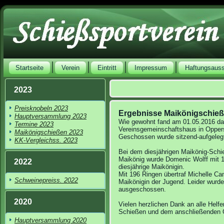
Startseite
Verein
Eintritt
Impressum
Haftungsaus
2023
Preisknobeln 2023
Ergebnisse Maikönigschie
Hauptversammlung 2023
Wie gewohnt fand am 01.05.2016 das
Termine 2023
Vereinsgemeinschaftshaus in Opper
Maikönigschießen 2023
Geschossen wurde sitzend-aufgeleg
KK-Vergleichss. 2023
Bei dem diesjährigen Maikönig-Schi
Maikönig wurde Domenic Wolff mit 
2022
diesjährige Maikönigin.
Mit 196 Ringen übertraf Michelle C
Schweinepreiss. 2022
Maikönigin der Jugend. Leider wurd
ausgeschossen.
2020
Vielen herzlichen Dank an alle Helfe
Schießen und dem anschließenden G
Hauptversammlung 2020